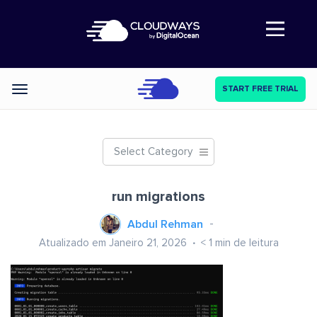
Abre a navegação
START FREE TRIAL
Categories
Select Category
run migrations
Abdul Rehman
Atualizado em Janeiro 21, 2026
< 1
min de leitura