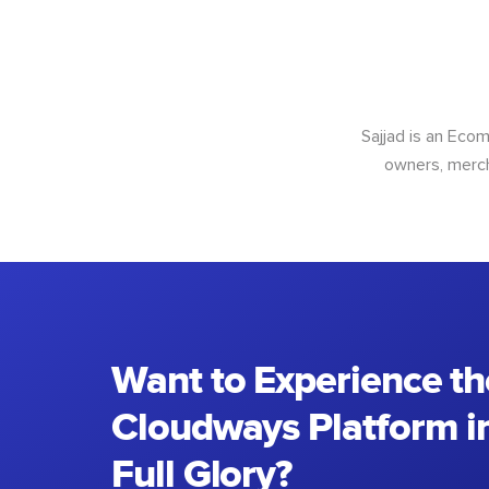
Sajjad is an Ec
owners, merch
Want to Experience th
Cloudways Platform in
Full Glory?