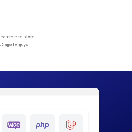
 Ecommerce store
 Sajjad enjoys