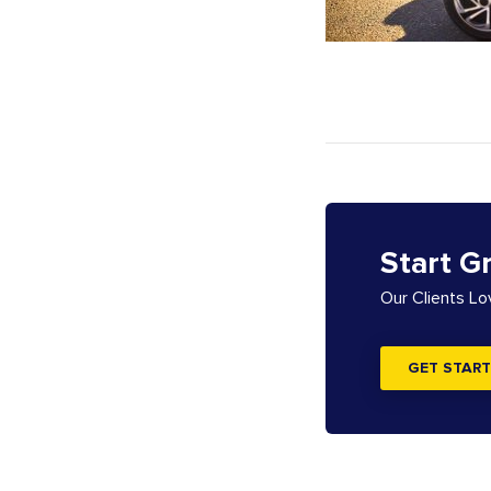
Start G
Our Clients L
GET START