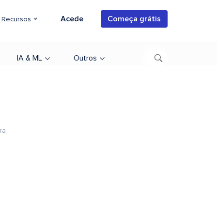
Acede
Começa grátis
Recursos
IA & ML
Outros
ra