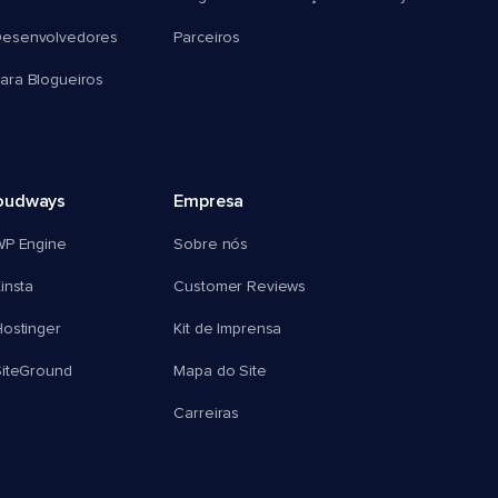
esenvolvedores
Parceiros
ra Blogueiros
oudways
Empresa
WP Engine
Sobre nós
insta
Customer Reviews
ostinger
Kit de Imprensa
SiteGround
Mapa do Site
Carreiras