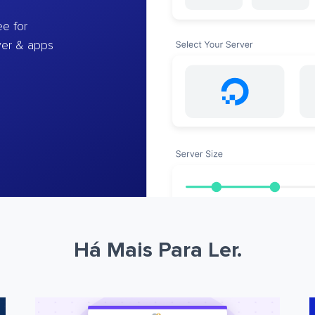
e for
ver & apps
Há Mais Para Ler.