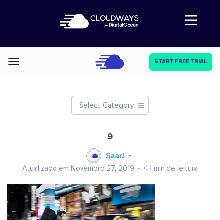
Abre a navegação
START FREE TRIAL
Categories
Select Category
9
Saad
Atualizado em Novembro 27, 2019
< 1
min de leitura