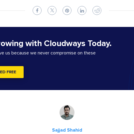
rowing with Cloudways Today.
ove us because we never compromise on these
ED FREE
Sajjad Shahid