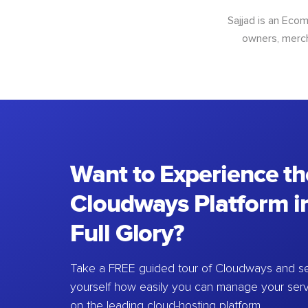
Sajjad is an Ec
owners, merch
Want to Experience th
Cloudways Platform in
Full Glory?
Take a FREE guided tour of Cloudways and se
yourself how easily you can manage your ser
on the leading cloud-hosting platform.