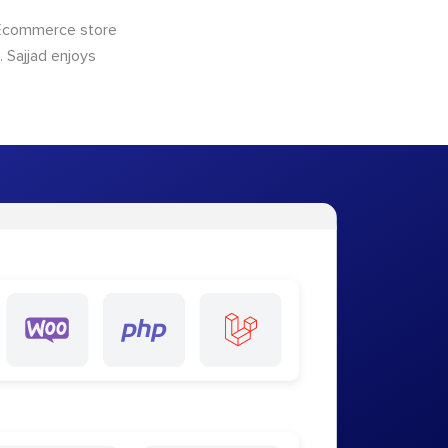
 Ecommerce store
 Sajjad enjoys