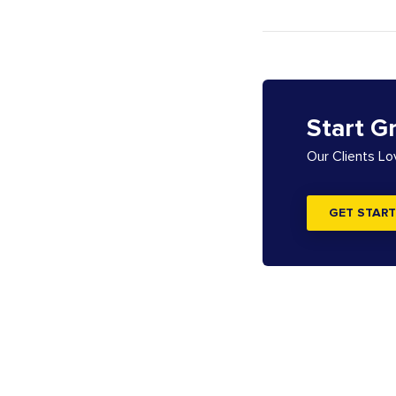
Start G
Our Clients L
GET START