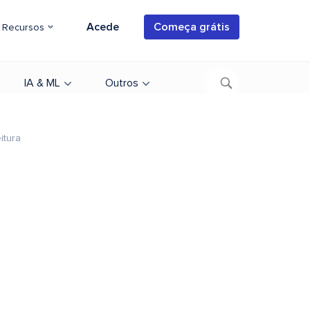
Acede
Começa grátis
Recursos
IA & ML
Outros
itura