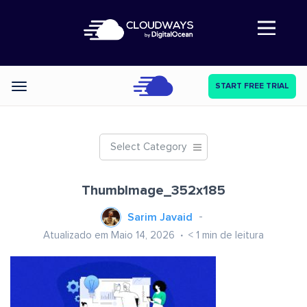
Abre a navegação
START FREE TRIAL
Categories
Select Category
ThumbImage_352x185
Sarim Javaid
Atualizado em Maio 14, 2026
< 1
min de leitura