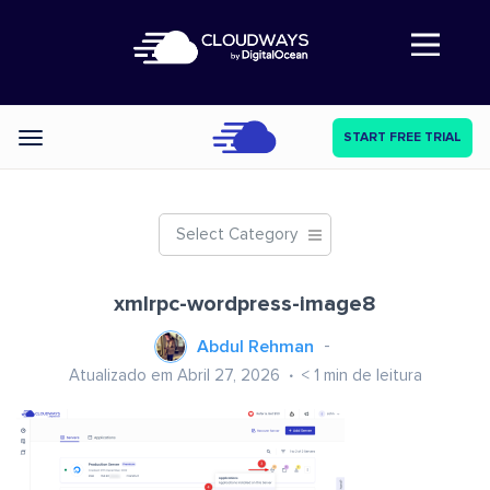
Abre a navegação
START FREE TRIAL
Categories
Select Category
xmlrpc-wordpress-image8
Abdul Rehman
Atualizado em Abril 27, 2026
< 1
min de leitura