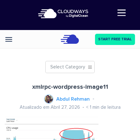
Abre a navegação
START FREE TRIAL
Categories
Select Category
xmlrpc-wordpress-image11
Abdul Rehman
Atualizado em Abril 27, 2026
< 1
min de leitura