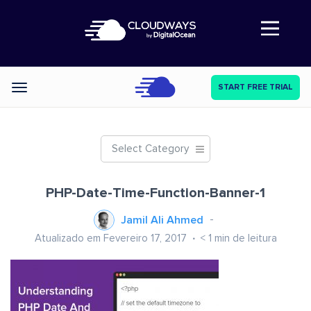
Abre a navegação
START FREE TRIAL
Categories
Select Category
PHP-Date-Time-Function-Banner-1
Jamil Ali Ahmed
Atualizado em Fevereiro 17, 2017
< 1
min de leitura