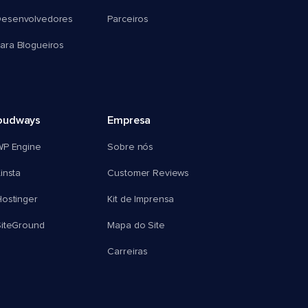
esenvolvedores
Parceiros
ra Blogueiros
oudways
Empresa
WP Engine
Sobre nós
insta
Customer Reviews
ostinger
Kit de Imprensa
SiteGround
Mapa do Site
Carreiras