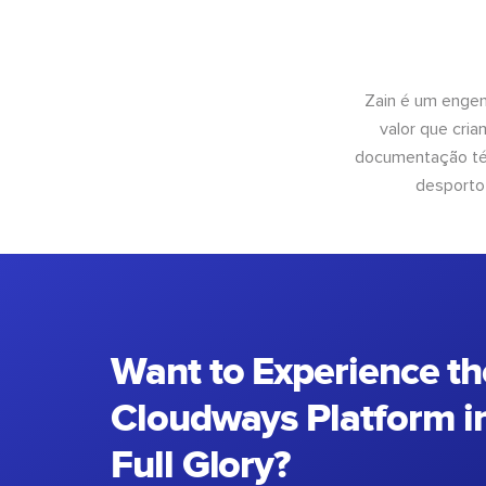
Zain é um engen
valor que cri
documentação téc
desporto
Want to Experience th
Cloudways Platform in
Full Glory?