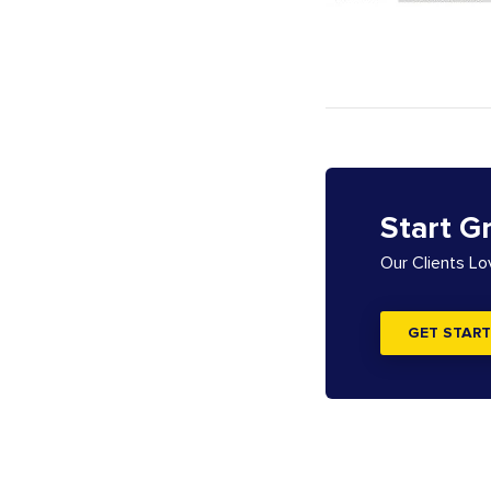
Start G
Our Clients L
GET START