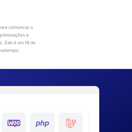
para comunicar o
optimizações e
. Zain é um fã de
ssatempo.