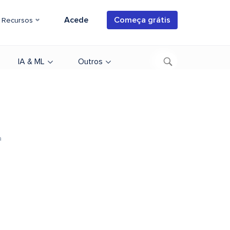
Acede
Começa grátis
Recursos
IA & ML
Outros
a