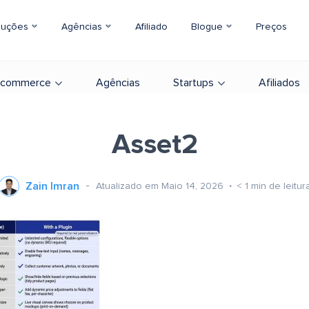
luções
Agências
Afiliado
Blogue
Preços
-commerce
Agências
Startups
Afiliados
Asset2
Zain Imran
Atualizado em Maio 14, 2026
< 1
min de leitur