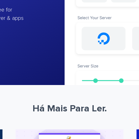
e for
ver & apps
Há Mais Para Ler.