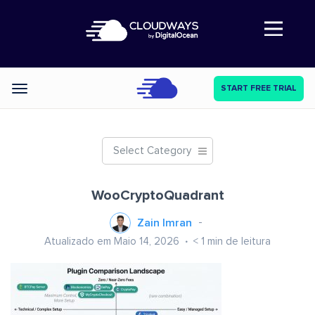
Abre a navegação
START FREE TRIAL
Categories
Select Category
WooCryptoQuadrant
Zain Imran
Atualizado em Maio 14, 2026
< 1
min de leitura