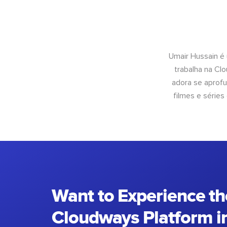
Umair Hussain é
trabalha na Cl
adora se aprof
filmes e séries
Want to Experience th
Cloudways Platform in