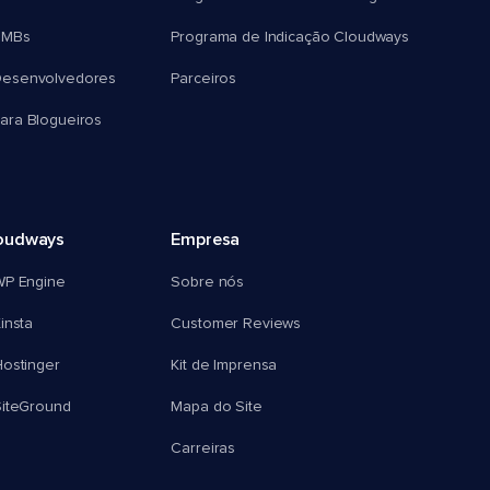
SMBs
Programa de Indicação Cloudways
esenvolvedores
Parceiros
ra Blogueiros
oudways
Empresa
WP Engine
Sobre nós
insta
Customer Reviews
ostinger
Kit de Imprensa
SiteGround
Mapa do Site
Carreiras