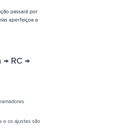
ação passará por
elas aperfeiçoa a
a → RC →
ogramadores
s e os ajustes são