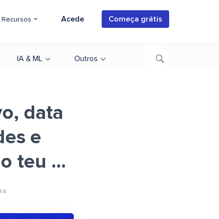
Acede
Começa grátis
Recursos
IA & ML
Outros
o, data
des e
 teu ...
ura