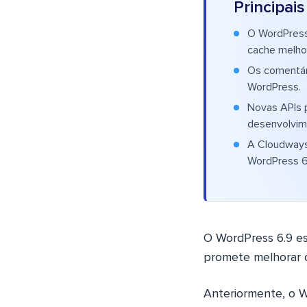
Principai
O WordPress
cache melho
Os comentári
WordPress.
Novas APIs 
desenvolvim
A Cloudways 
WordPress 6.
O WordPress 6.9 es
promete melhorar 
Anteriormente, o Wo