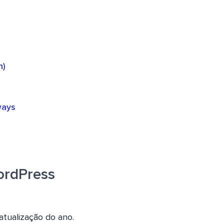
n)
ways
ordPress
atualização do ano.