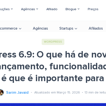
luções
Agências
Afiliado
Blogue
Preços
-commerce
Agências
Startups
Afiliados
WORDPRESS
ess 6.9: O que há de nov
ançamento, funcionalida
é que é importante para o
Sarim Javaid
Atualizado em Março 15, 2026
13
min de leit