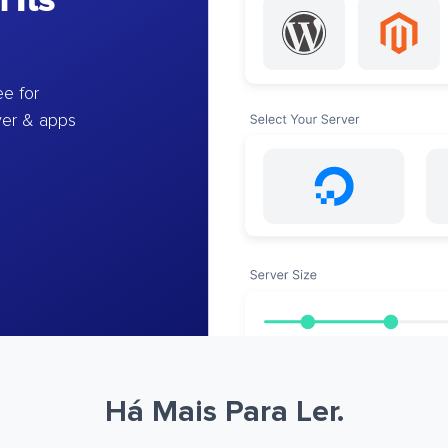
 Its
e for
ver & apps
Há Mais Para Ler.