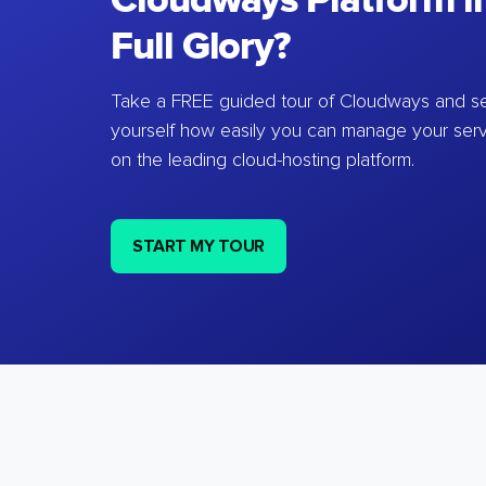
Cloudways Platform in
Full Glory?
Take a FREE guided tour of Cloudways and se
yourself how easily you can manage your ser
on the leading cloud-hosting platform.
START MY TOUR