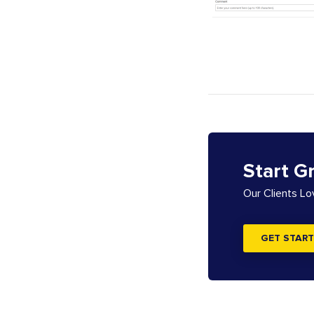
Start G
Our Clients L
GET START