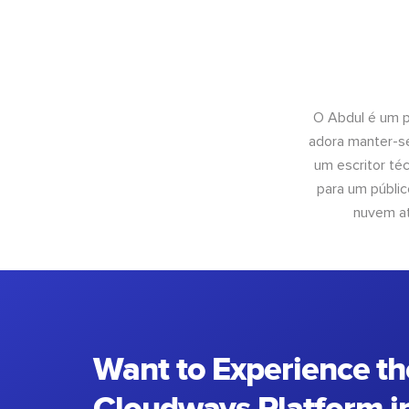
O Abdul é um pr
adora manter-se
um escritor té
para um públic
nuvem at
Want to Experience th