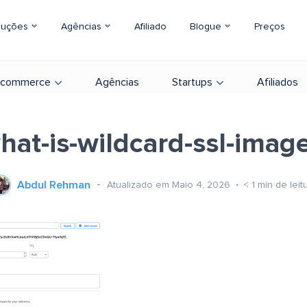
luções
Agências
Afiliado
Blogue
Preços
-commerce
Agências
Startups
Afiliados
hat-is-wildcard-ssl-imag
Abdul Rehman
Atualizado em Maio 4, 2026
< 1
min de leit