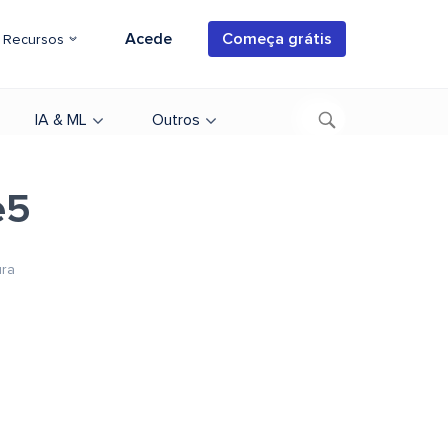
Acede
Começa grátis
Recursos
IA & ML
Outros
e5
ura