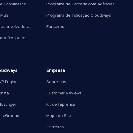
e Ecommerce
Programa de Parceria com Agências
SMBs
Programa de Indicação Cloudways
esenvolvedores
Parceiros
ra Blogueiros
oudways
Empresa
WP Engine
Sobre nós
insta
Customer Reviews
ostinger
Kit de Imprensa
SiteGround
Mapa do Site
Carreiras