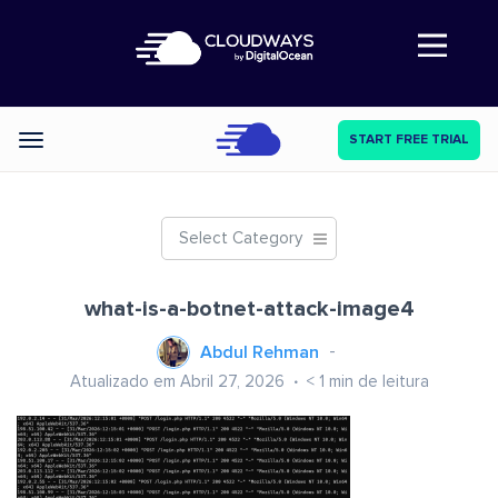
Abre a navegação
START FREE TRIAL
Categories
Select Category
what-is-a-botnet-attack-image4
Abdul Rehman
Atualizado em Abril 27, 2026
< 1
min de leitura