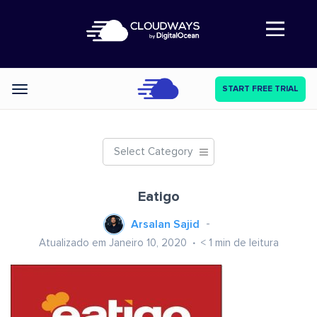
Abre a navegação
START FREE TRIAL
Categories
Select Category
Eatigo
Arsalan Sajid
Atualizado em Janeiro 10, 2020
< 1
min de leitura