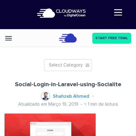
Abre a navegação
START FREE TRIAL
Categories
Select Category
Social-Login-in-Laravel-using-Socialite
Shahzeb Ahmed
Atualizado em Março 19, 2019
< 1
min de leitura