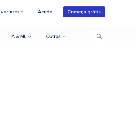
Acede
Começa grátis
Recursos
IA & ML
Outros