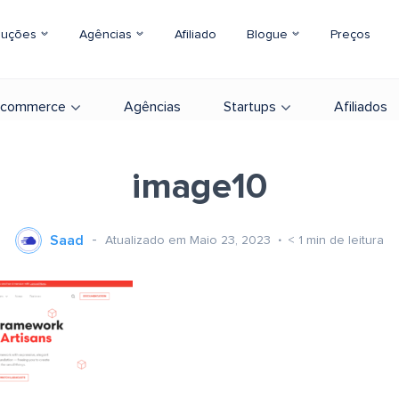
luções
Agências
Afiliado
Blogue
Preços
-commerce
Agências
Startups
Afiliados
image10
Saad
Atualizado em Maio 23, 2023
< 1
min de leitura