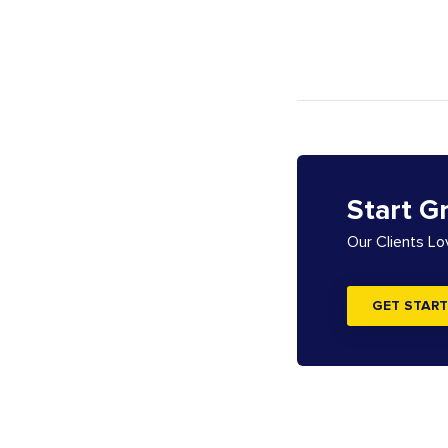
Start G
Our Clients L
GET START