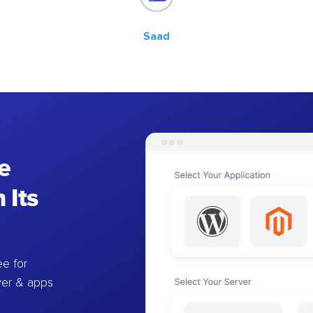
Saad
e
 Its
e for
ver & apps