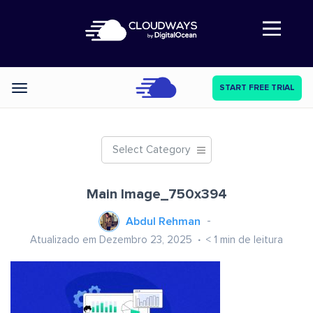
Abre a navegação
START FREE TRIAL
Categories
Select Category
Main Image_750x394
Abdul Rehman
Atualizado em Dezembro 23, 2025
< 1
min de leitura