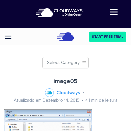
Abre a navegação
START FREE TRIAL
Categories
Select Category
image05
Cloudways
Atualizado em Dezembro 14, 2015
< 1
min de leitura