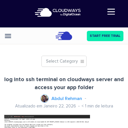
Abre a navegação
START FREE TRIAL
Categories
Select Category
log into ssh terminal on cloudways server and
access your app folder
Abdul Rehman
Atualizado em Janeiro 22, 2026
< 1
min de leitura