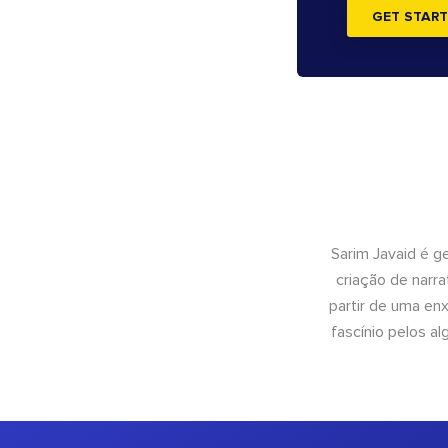
GET START
Sarim Javaid é g
criação de narra
partir de uma enx
fascínio pelos a