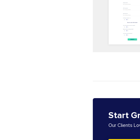
Start G
Our Clients L