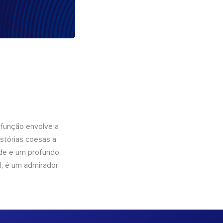
 função envolve a
istórias coesas a
dade e um profundo
l, é um admirador