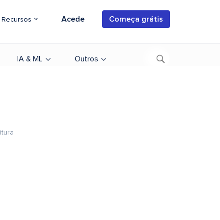
Acede
Começa grátis
Recursos
IA & ML
Outros
itura