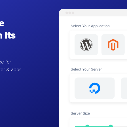
e
 Its
e for
ver & apps