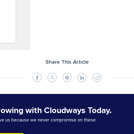
Share This Article
rowing with Cloudways Today.
ove us because we never compromise on these