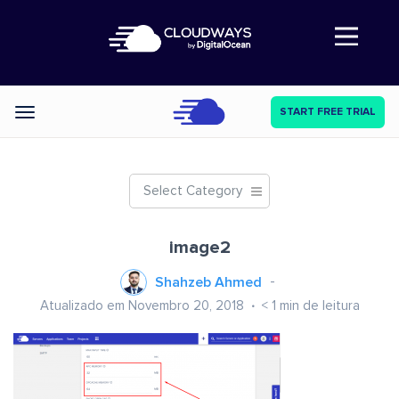
Abre a navegação
START FREE TRIAL
Categories
Select Category
image2
Shahzeb Ahmed
Atualizado em Novembro 20, 2018
< 1
min de leitura