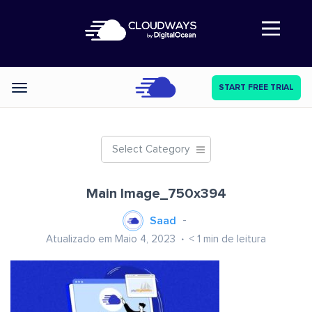
Abre a navegação
START FREE TRIAL
Categories
Select Category
Main Image_750x394
Saad
Atualizado em Maio 4, 2023
< 1
min de leitura