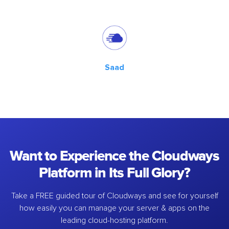
Saad
Want to Experience the Cloudways
Platform in Its Full Glory?
Take a FREE guided tour of Cloudways and see for yourself
how easily you can manage your server & apps on the
leading cloud-hosting platform.