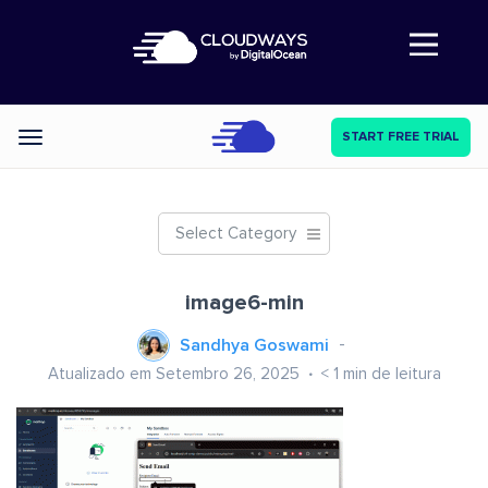
Abre a navegação
START FREE TRIAL
Categories
Select Category
image6-min
Sandhya Goswami
Atualizado em Setembro 26, 2025
< 1
min de leitura