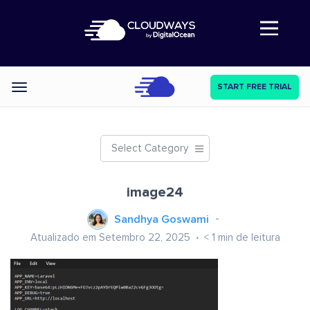
Abre a navegação
START FREE TRIAL
Categories
Select Category
image24
Sandhya Goswami
Atualizado em Setembro 22, 2025
< 1
min de leitura