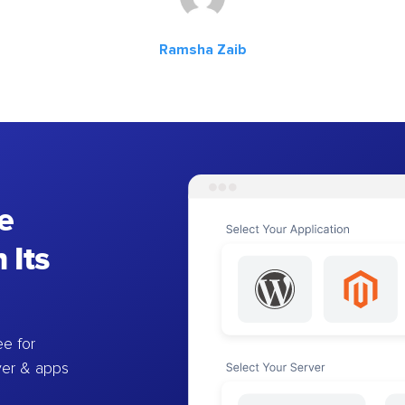
Ramsha Zaib
e
 Its
e for
ver & apps