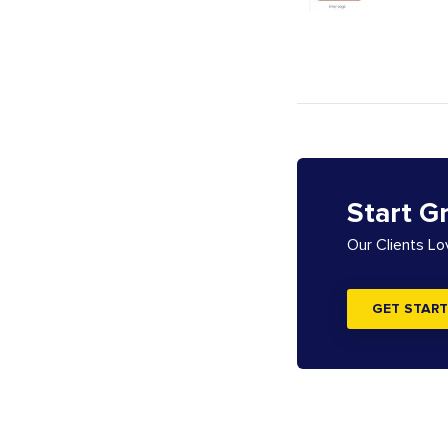
Start G
Our Clients L
GET START