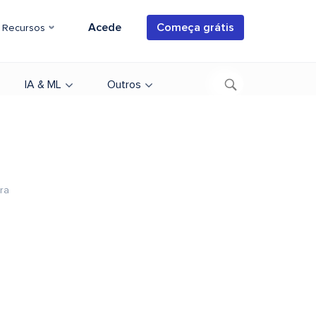
Acede
Começa grátis
Recursos
IA & ML
Outros
ura