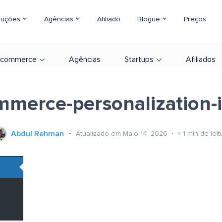
luções
Agências
Afiliado
Blogue
Preços
-commerce
Agências
Startups
Afiliados
mmerce-personalization
Abdul Rehman
Atualizado em Maio 14, 2026
< 1
min de leit