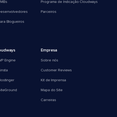
SMBs
Programa de Indicação Cloudways
esenvolvedores
Parceiros
ra Blogueiros
oudways
Empresa
WP Engine
Sobre nós
insta
Customer Reviews
ostinger
Kit de Imprensa
SiteGround
Mapa do Site
Carreiras