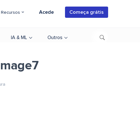
Acede
Começa grátis
Recursos
IA & ML
Outros
-image7
ura