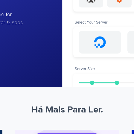
e for
ver & apps
Há Mais Para Ler.