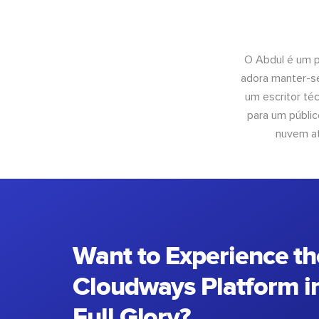
O Abdul é um pr
adora manter-se
um escritor té
para um públic
nuvem at
Want to Experience th
Cloudways Platform in
Full Glory?