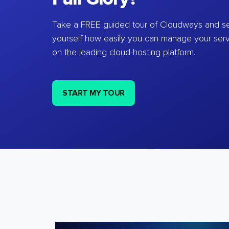
Take a FREE guided tour of Cloudways and se
yourself how easily you can manage your ser
on the leading cloud-hosting platform.
START MY TOUR