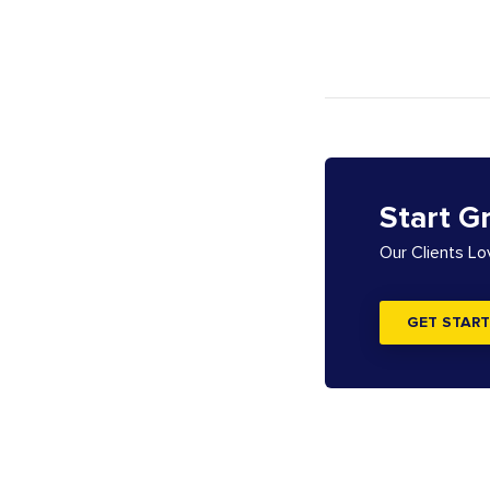
Start G
Our Clients L
GET START