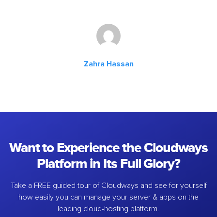
Zahra Hassan
Want to Experience the Cloudways
Platform in Its Full Glory?
Take a FREE guided tour of Cloudways and see for yourself
how easily you can manage your server & apps on the
leading cloud-hosting platform.