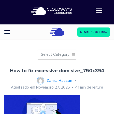
Abre a navegação
START FREE TRIAL
Categories
Select Category
How to fix excessive dom size_750x394
Zahra Hassan
Atualizado em Novembro 27, 2025
< 1
min de leitura