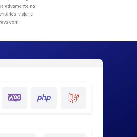
pa ativamente na
tários, viajar e
ways.com