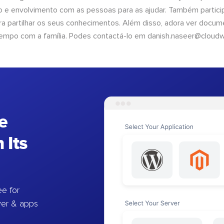
 e envolvimento com as pessoas para as ajudar. Também partici
 partilhar os seus conhecimentos. Além disso, adora ver documen
empo com a família. Podes contactá-lo em
danish.naseer@cloud
e
 Its
e for
ver & apps