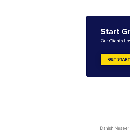
Start G
Our Clients L
GET START
Danish Naseer