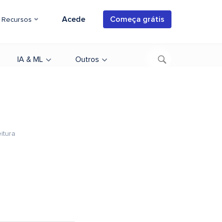
Acede
Começa grátis
Recursos
IA & ML
Outros
itura