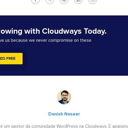
rowing with Cloudways Today.
ove us because we never compromise on these
ED FREE
Danish Naseer
 é um gestor da comunidade WordPress na Cloudways. É apaixona