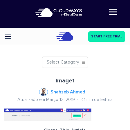
Abre a navegação
START FREE TRIAL
Categories
Select Category
image1
Shahzeb Ahmed
Atualizado em Março 12, 2019
< 1
min de leitura