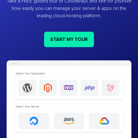
Take a FREE guided tour of Cloudways and see for yourself
how easily you can manage your server & apps on the
leading cloud-hosting platform.
START MY TOUR