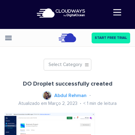
Abre a navegação
START FREE TRIAL
Categories
Select Category
DO Droplet successfully created
Abdul Rehman
Atualizado em Março 2, 2023
< 1
min de leitura