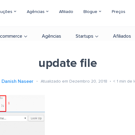
luções
Agências
Afiliado
Blogue
Preços
-commerce
Agências
Startups
Afiliados
update file
Danish Naseer
Atualizado em Dezembro 20, 2018
< 1
min de l