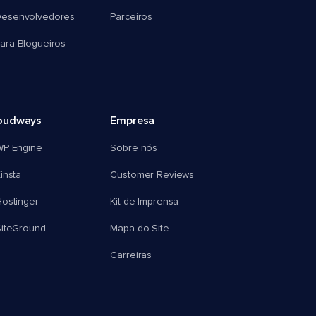
esenvolvedores
Parceiros
ra Blogueiros
oudways
Empresa
WP Engine
Sobre nós
insta
Customer Reviews
ostinger
Kit de Imprensa
SiteGround
Mapa do Site
Carreiras