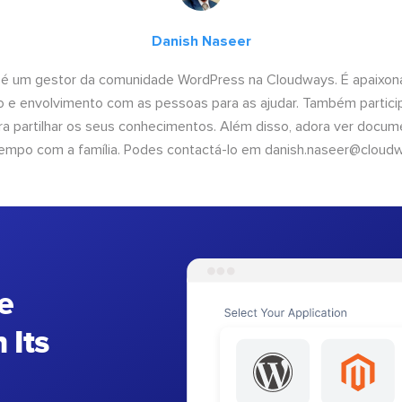
Danish Naseer
 é um gestor da comunidade WordPress na Cloudways. É apaixona
 e envolvimento com as pessoas para as ajudar. Também partici
 partilhar os seus conhecimentos. Além disso, adora ver documen
empo com a família. Podes contactá-lo em
danish.naseer@cloud
e
 Its