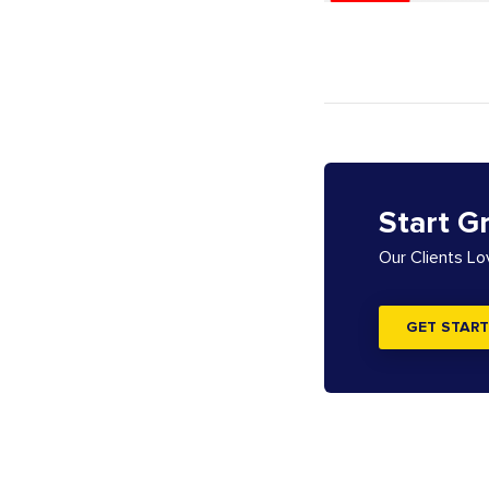
Start G
Our Clients L
GET START