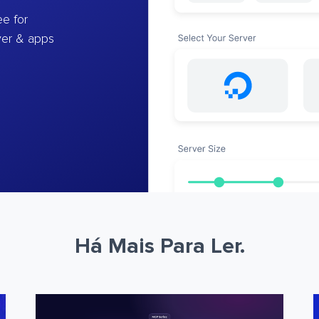
e for
ver & apps
Há Mais Para Ler.