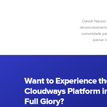
Danish Naseer
desenvolvimento
comunidade para
passar t
Want to Experience th
Cloudways Platform in
Full Glory?