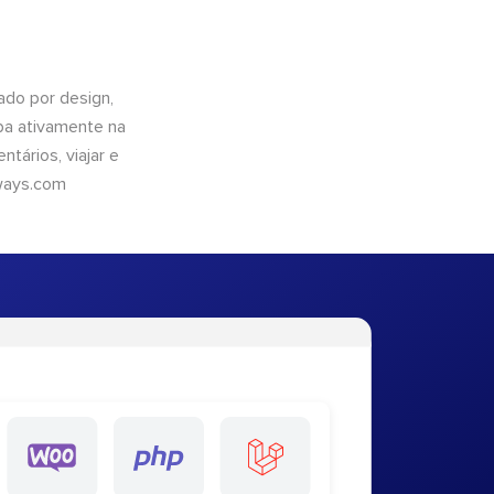
do por design,
pa ativamente na
tários, viajar e
ways.com