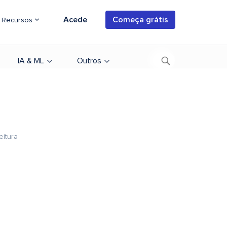
Acede
Começa grátis
Recursos
IA & ML
Outros
eitura