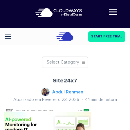
Abre a navegação
START FREE TRIAL
Categories
Select Category
Site24x7
Abdul Rehman
Atualizado em Fevereiro 23, 2026
< 1
min de leitura