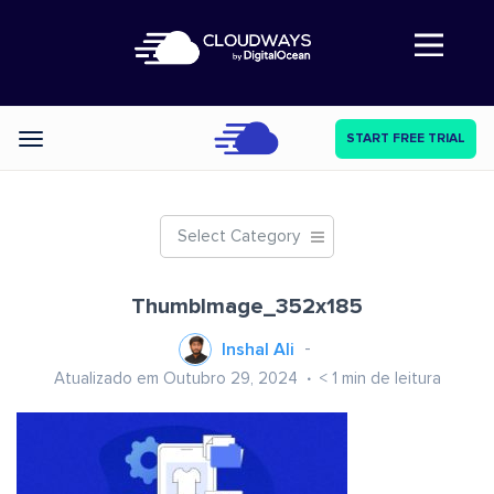
Abre a navegação
START FREE TRIAL
Categories
Select Category
ThumbImage_352x185
Inshal Ali
Atualizado em Outubro 29, 2024
< 1
min de leitura