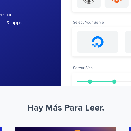
e for
ver & apps
Hay Más Para Leer.