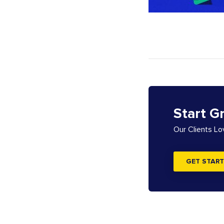
Start G
Our Clients L
GET START