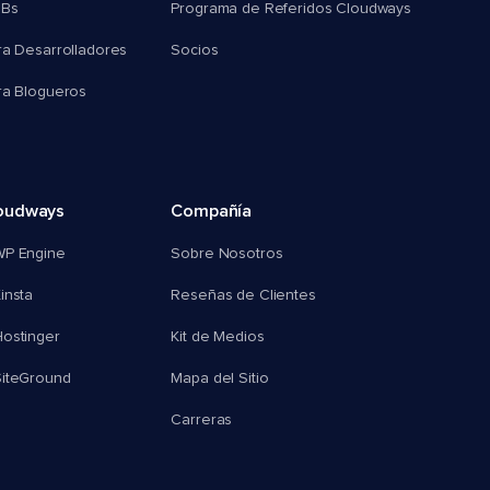
MBs
Programa de Referidos Cloudways
ra Desarrolladores
Socios
ra Blogueros
oudways
Compañía
WP Engine
Sobre Nosotros
insta
Reseñas de Clientes
ostinger
Kit de Medios
SiteGround
Mapa del Sitio
Carreras