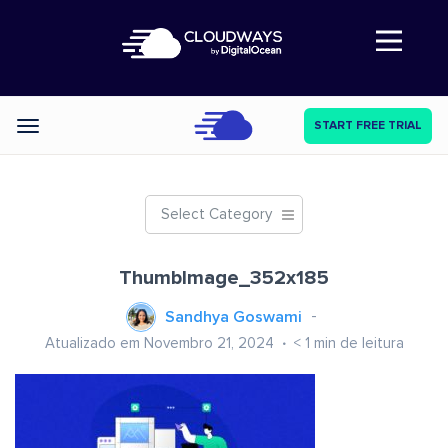
Abre a navegação
START FREE TRIAL
Categories
Select Category
ThumbImage_352x185
Sandhya Goswami
Atualizado em Novembro 21, 2024
< 1
min de leitura