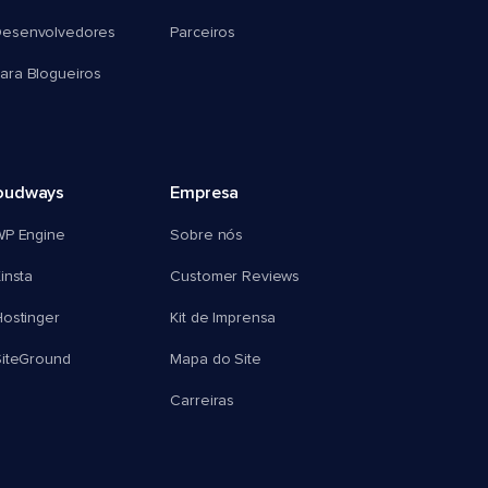
esenvolvedores
Parceiros
ra Blogueiros
oudways
Empresa
WP Engine
Sobre nós
insta
Customer Reviews
ostinger
Kit de Imprensa
SiteGround
Mapa do Site
Carreiras