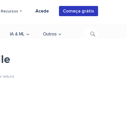
Acede
Começa grátis
Recursos
IA & ML
Outros
le
e leitura