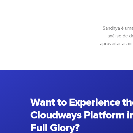
Sandhya é uma
análise de 
aproveitar as 
Want to Experience th
Cloudways Platform in
Full Glory?