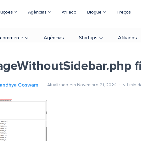
luções
Agências
Afiliado
Blogue
Preços
-commerce
Agências
Startups
Afiliados
ageWithoutSidebar.php fi
andhya Goswami
Atualizado em Novembro 21, 2024
< 1
min d