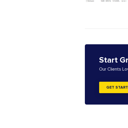
Start G
Our Clients L
GET START