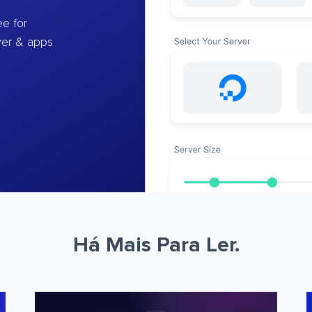
e for
ver & apps
Há Mais Para Ler.