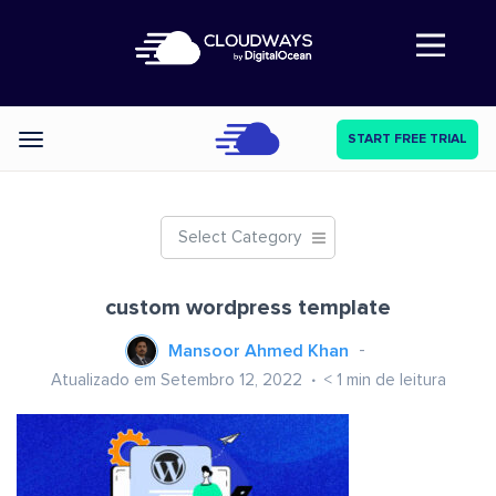
Abre a navegação
START FREE TRIAL
Categories
Select Category
custom wordpress template
Mansoor Ahmed Khan
Atualizado em Setembro 12, 2022
< 1
min de leitura