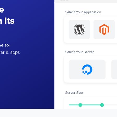
e
 Its
e for
ver & apps