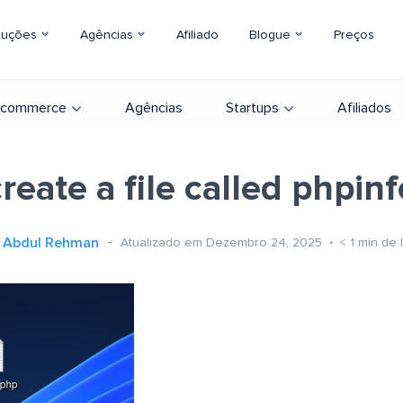
luções
Agências
Afiliado
Blogue
Preços
-commerce
Agências
Startups
Afiliados
create a file called phpinf
Abdul Rehman
Atualizado em Dezembro 24, 2025
< 1
min de l