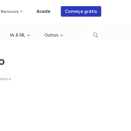
Acede
Começa grátis
Recursos
IA & ML
Outros
o
eitura