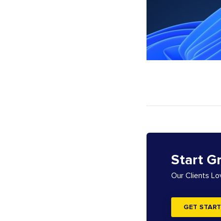
Start G
Our Clients L
GET START