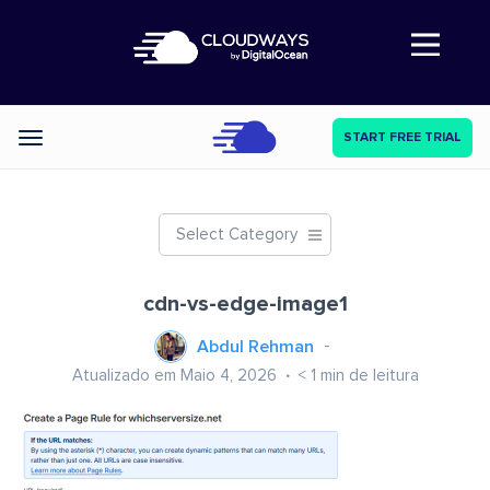
Abre a navegação
START FREE TRIAL
Categories
Select Category
cdn-vs-edge-image1
Abdul Rehman
Atualizado em Maio 4, 2026
< 1
min de leitura