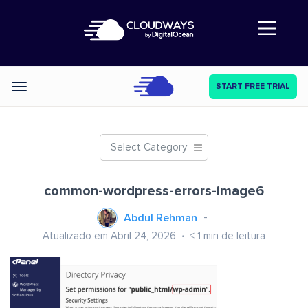
Abre a navegação
START FREE TRIAL
Categories
Select Category
common-wordpress-errors-image6
Abdul Rehman
Atualizado em Abril 24, 2026
< 1
min de leitura