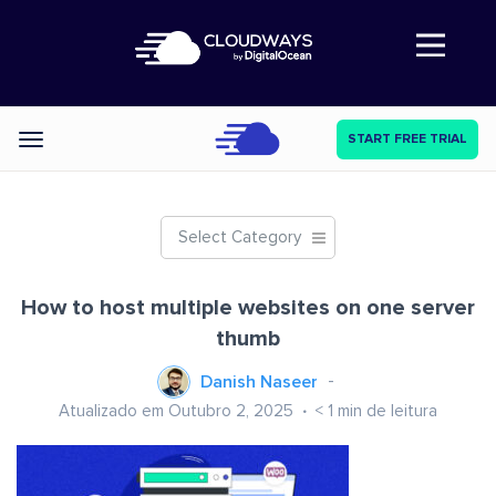
Abre a navegação
START FREE TRIAL
Categories
Select Category
How to host multiple websites on one server
thumb
Danish Naseer
Atualizado em Outubro 2, 2025
< 1
min de leitura