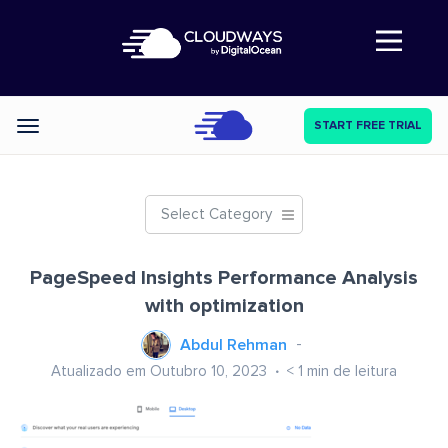
Abre a navegação
START FREE TRIAL
Categories
Select Category
PageSpeed Insights Performance Analysis
with optimization
Abdul Rehman
Atualizado em Outubro 10, 2023
< 1
min de leitura