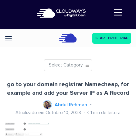
Abre a navegação
START FREE TRIAL
Categories
Select Category
go to your domain registrar Namecheap, for
example and add your Server IP as A Record
Abdul Rehman
Atualizado em Outubro 10, 2023
< 1
min de leitura