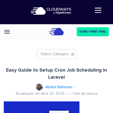
Abre a navegação
START FREE TRIAL
Categories
Select Category
Easy Guide to Setup Cron Job Scheduling in
Laravel
Abdul Rehman
Atualizado em Abril 25, 2025
< 1
min de leitura