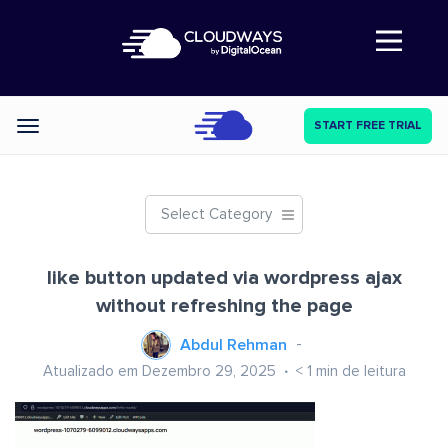
Abre a navegação
START FREE TRIAL
Categories
Select Category
like button updated via wordpress ajax
without refreshing the page
Abdul Rehman
Atualizado em Dezembro 29, 2025
< 1
min de leitura