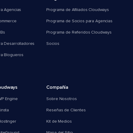
ra Agencias
Programa de Afiliados Cloudways
commerce
Programa de Socios para Agencias
MBs
Programa de Referidos Cloudways
ra Desarrolladores
Socios
ra Blogueros
oudways
Compañía
WP Engine
Sobre Nosotros
insta
Reseñas de Clientes
ostinger
Kit de Medios
SiteGround
Mapa del Sitio