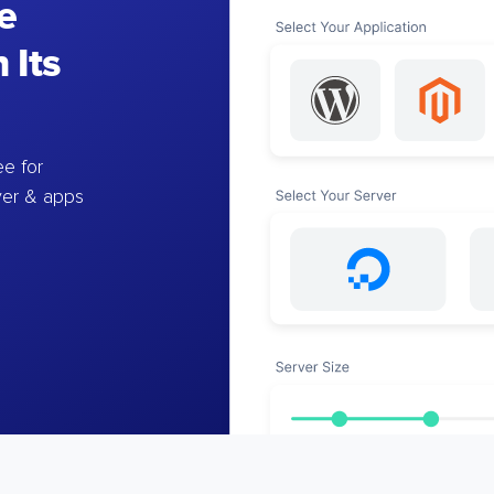
e
 Its
e for
ver & apps