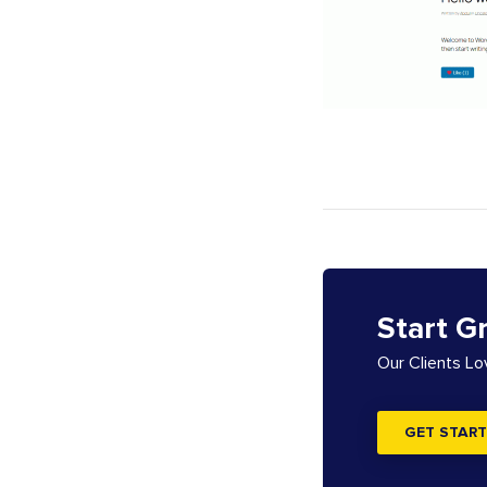
Start G
Our Clients L
GET START