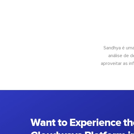
Sandhya é uma
análise de 
aproveitar as 
Want to Experience th