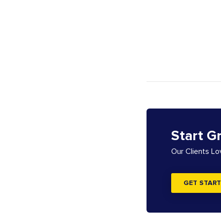
Start G
Our Clients L
GET START