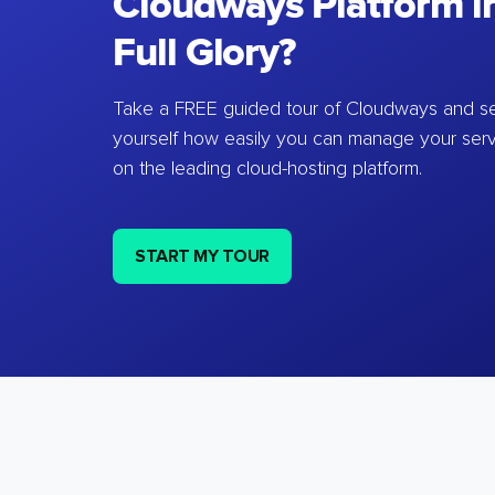
Cloudways Platform in
Full Glory?
Take a FREE guided tour of Cloudways and se
yourself how easily you can manage your ser
on the leading cloud-hosting platform.
START MY TOUR