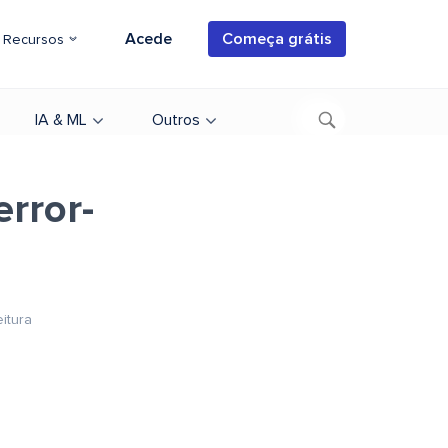
Acede
Começa grátis
Recursos
IA & ML
Outros
rror-
eitura