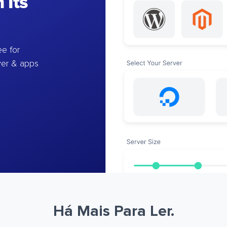
 Its
e for
ver & apps
Há Mais Para Ler.