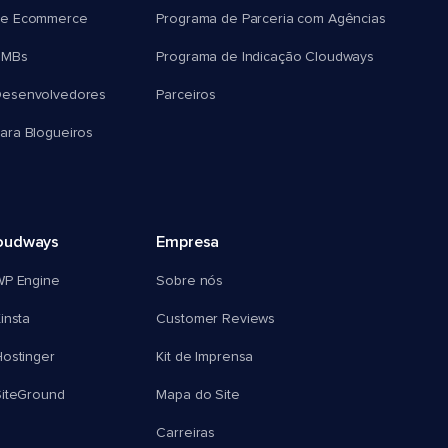
e Ecommerce
Programa de Parceria com Agências
SMBs
Programa de Indicação Cloudways
esenvolvedores
Parceiros
ra Blogueiros
oudways
Empresa
WP Engine
Sobre nós
insta
Customer Reviews
ostinger
Kit de Imprensa
SiteGround
Mapa do Site
Carreiras