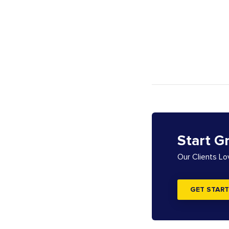
Start G
Our Clients L
GET START