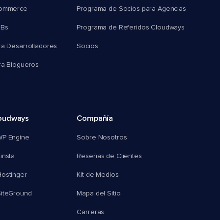
commerce
Programa de Socios para Agencias
MBs
Programa de Referidos Cloudways
ra Desarrolladores
Socios
ra Blogueros
oudways
Compañía
WP Engine
Sobre Nosotros
insta
Reseñas de Clientes
ostinger
Kit de Medios
SiteGround
Mapa del Sitio
Carreras