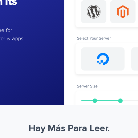
 Its
e for
ver & apps
Hay Más Para Leer.