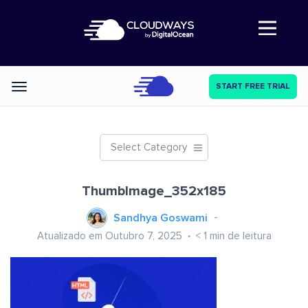
Abre a navegação
START FREE TRIAL
Categories
Select Category
ThumbImage_352x185
Sandhya Goswami
Atualizado em Outubro 7, 2025
< 1
min de leitura